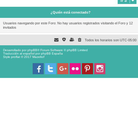
Ir a
¿Quién está conectado?
Usuarios navegando por este Foro: No hay usuarios registrados visitando el Foro y 12
invitados
Todos los horarios son
UTC-05:00
Desarrollado por
phpBB
® Forum Software © phpBB Limited
Traducción al español por
phpBB España
Style proflat © 2017
Mazeltof