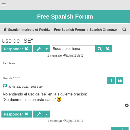
Free Spanish Forum
B
Spanish Institute of Puebla
Free Spanish Forum
Spanish Grammar
u
Uso de "SE"
s
Buscar
Búsqueda 
Responder
c
1 mensaje •Página
1
de
1
a
Kathleen
r
Uso de "SE"
M
Junio 22, 2021, 10:35 am
e
n
No entiendo el uso de “se” en la siguiente oración:
s
“Se duerme bien en esta cama”
a
j
e
Responder
1 mensaje •Página
1
de
1