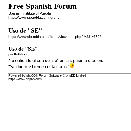
Free Spanish Forum
Spanish Institute of Puebla
https://www.sipuebla.com/forum/
Uso de "SE"
https://www.sipuebla.com/forum/viewtopic.php?f=8&t=7538
Uso de "SE"
por
Kathleen
No entiendo el uso de “se” en la siguiente oración:
“Se duerme bien en esta cama”
Powered by phpBB® Forum Software © phpBB Limited
https://www.phpbb.com/