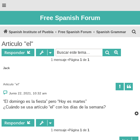
Free Spanish Forum
B
Spanish Institute of Puebla
Free Spanish Forum
Spanish Grammar
u
Articulo "el"
s
Buscar
Búsqueda 
Responder
c
1 mensaje •Página
1
de
1
a
Jack
r
Articulo "el"
M
Junio 22, 2021, 10:32 am
e
n
“El domingo es la fiesta” pero “Hoy es martes”
s
¿Cuándo se usa artículo “el” con los días de la semana?
a
j
e
Responder
1 mensaje •Página
1
de
1