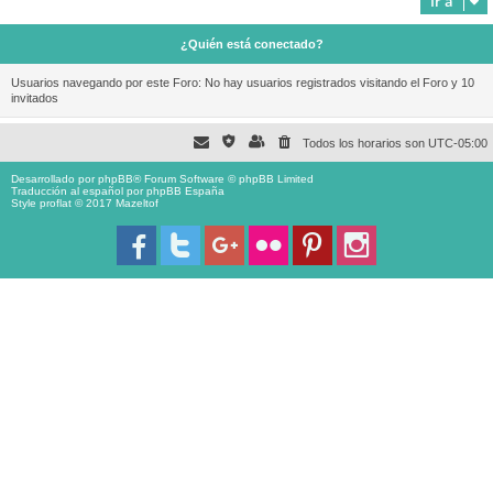
Ir a
¿Quién está conectado?
Usuarios navegando por este Foro: No hay usuarios registrados visitando el Foro y 10
invitados
Todos los horarios son
UTC-05:00
Desarrollado por
phpBB
® Forum Software © phpBB Limited
Traducción al español por
phpBB España
Style proflat © 2017
Mazeltof