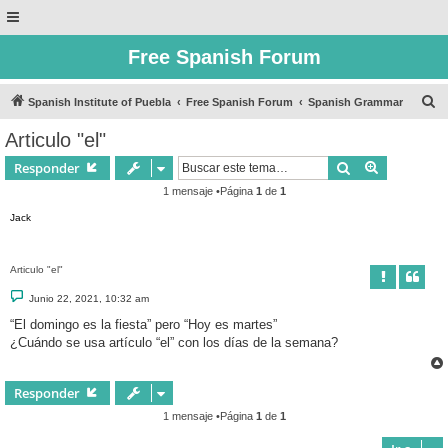
Free Spanish Forum
B
Spanish Institute of Puebla
Free Spanish Forum
Spanish Grammar
u
Articulo "el"
s
Buscar
Búsqueda 
Responder
c
1 mensaje •Página
1
de
1
a
Jack
r
Articulo "el"
M
Junio 22, 2021, 10:32 am
e
n
“El domingo es la fiesta” pero “Hoy es martes”
s
¿Cuándo se usa artículo “el” con los días de la semana?
a
j
e
Responder
1 mensaje •Página
1
de
1