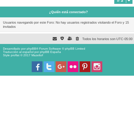
Ir a
¿Quién está conectado?
Usuarios navegando por este Foro: No hay usuarios registrados visitando el Foro y 15
invitados
Todos los horarios son
UTC-05:00
Desarrollado por
phpBB
® Forum Software © phpBB Limited
Traducción al español por
phpBB España
Style proflat © 2017
Mazeltof