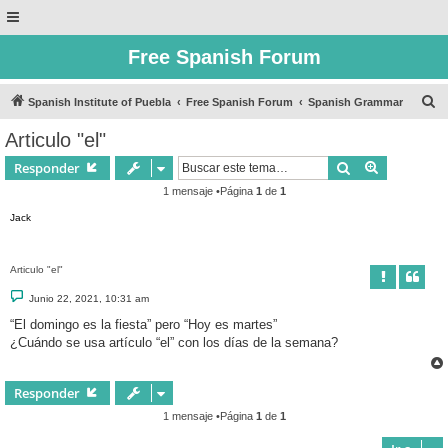
Free Spanish Forum
B
Spanish Institute of Puebla
Free Spanish Forum
Spanish Grammar
u
Articulo "el"
s
Buscar
Búsqueda 
Responder
c
1 mensaje •Página
1
de
1
a
Jack
r
Articulo "el"
M
Junio 22, 2021, 10:31 am
e
n
“El domingo es la fiesta” pero “Hoy es martes”
s
¿Cuándo se usa artículo “el” con los días de la semana?
a
j
e
Responder
1 mensaje •Página
1
de
1