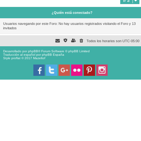
Ir a
¿Quién está conectado?
Usuarios navegando por este Foro: No hay usuarios registrados visitando el Foro y 13
invitados
Todos los horarios son
UTC-05:00
Desarrollado por
phpBB
® Forum Software © phpBB Limited
Traducción al español por
phpBB España
Style proflat © 2017
Mazeltof