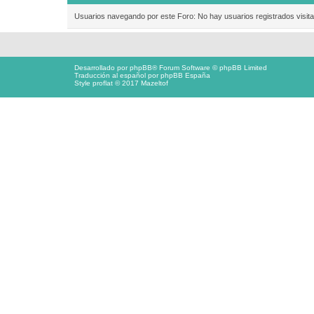
Usuarios navegando por este Foro: No hay usuarios registrados visita
Desarrollado por
phpBB
® Forum Software © phpBB Limited
Traducción al español por
phpBB España
Style proflat © 2017
Mazeltof