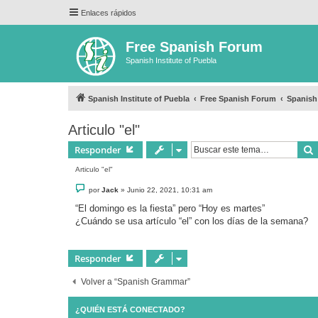
Enlaces rápidos
Free Spanish Forum
Spanish Institute of Puebla
Spanish Institute of Puebla
Free Spanish Forum
Spanis
Articulo "el"
Responder
Articulo "el"
M
por
Jack
»
Junio 22, 2021, 10:31 am
e
n
“El domingo es la fiesta” pero “Hoy es martes”
s
¿Cuándo se usa artículo “el” con los días de la semana?
a
j
e
Responder
Volver a “Spanish Grammar”
¿QUIÉN ESTÁ CONECTADO?