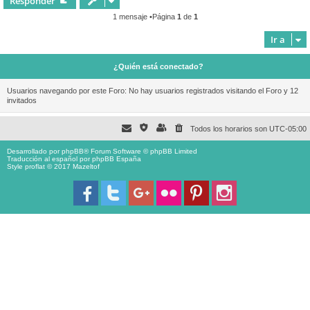
Responder
1 mensaje •Página
1
de
1
Ir a
¿Quién está conectado?
Usuarios navegando por este Foro: No hay usuarios registrados visitando el Foro y 12
invitados
Todos los horarios son
UTC-05:00
Desarrollado por
phpBB
® Forum Software © phpBB Limited
Traducción al español por
phpBB España
Style proflat © 2017
Mazeltof