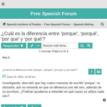
Free Spanish Forum
B
Spanish Institute of Puebla
Free Spanish Forum
Spanish Writing
u
¿Cuál es la diferencia entre ‘porque’, ‘porqué’,
s
‘por que’ y ‘por qué’?
c
Buscar
Búsqueda 
Responder
a
1 mensaje •Página
1
de
1
r
Meg S.
¿Cuál es la diferencia entre ‘porque’, ‘porqué’, ‘por que’ y ‘por qué’?
M
Junio 15, 2021, 11:34 am
e
n
Investigando, descubrí que hay cuatro maneras de escribir 'porque', no
s
obstante, aún no entiendo en que se diferencia uno del otro, además de
a
j
su escritura. ¿Podrían ayudarme a entender en qué casos se utiliza cada
e
uno?