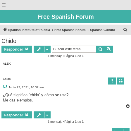
Free Spanish Forum
B
Spanish Institute of Puebla
Free Spanish Forum
Spanish Culture
u
Chido
s
Buscar
Búsqueda 
Responder
c
1 mensaje •Página
1
de
1
a
ALEX
r
Chido
M
Junio 22, 2021, 10:37 am
e
n
¿Qué significa “chido” y cómo se usa?
s
Me das ejemplos.
a
j
e
Responder
1 mensaje •Página
1
de
1