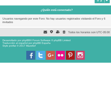
Ir a
¿Quién está conectado?
Usuarios navegando por este Foro: No hay usuarios registrados visitando el Foro y 6
invitados
Todos los horarios son
UTC-05:00
Desarrollado por
phpBB
® Forum Software © phpBB Limited
Traducción al español por
phpBB España
Style proflat © 2017
Mazeltof