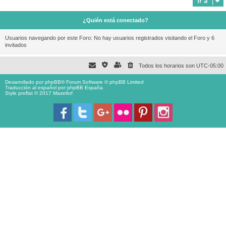
Ir a
¿Quién está conectado?
Usuarios navegando por este Foro: No hay usuarios registrados visitando el Foro y 6
invitados
Todos los horarios son
UTC-05:00
Desarrollado por
phpBB
® Forum Software © phpBB Limited
Traducción al español por
phpBB España
Style proflat © 2017
Mazeltof