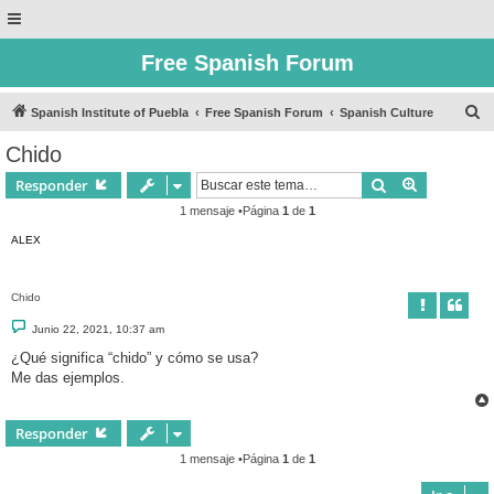
Free Spanish Forum
B
Spanish Institute of Puebla
Free Spanish Forum
Spanish Culture
u
Chido
s
Buscar
Búsqueda 
Responder
c
1 mensaje •Página
1
de
1
a
ALEX
r
Chido
M
Junio 22, 2021, 10:37 am
e
n
¿Qué significa “chido” y cómo se usa?
s
Me das ejemplos.
a
j
e
Responder
1 mensaje •Página
1
de
1