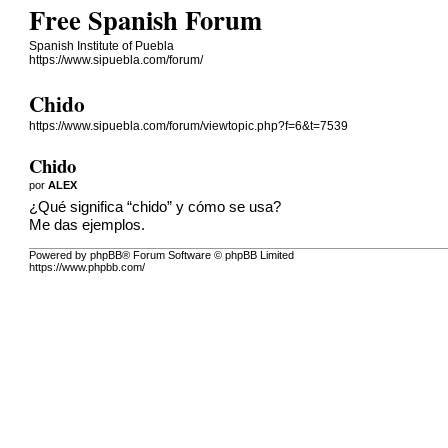
Free Spanish Forum
Spanish Institute of Puebla
https://www.sipuebla.com/forum/
Chido
https://www.sipuebla.com/forum/viewtopic.php?f=6&t=7539
Chido
por
ALEX
¿Qué significa “chido” y cómo se usa?
Me das ejemplos.
Powered by phpBB® Forum Software © phpBB Limited
https://www.phpbb.com/