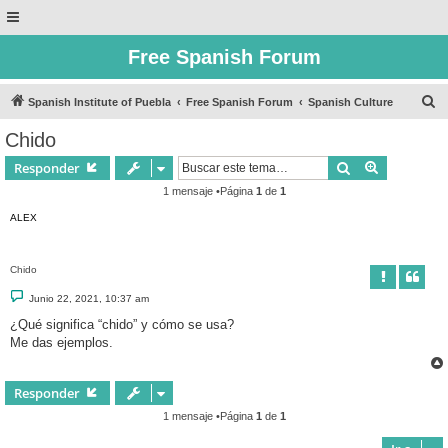
Free Spanish Forum
B
Spanish Institute of Puebla
Free Spanish Forum
Spanish Culture
u
Chido
s
Buscar
Búsqueda 
Responder
c
1 mensaje •Página
1
de
1
a
ALEX
r
Chido
M
Junio 22, 2021, 10:37 am
e
n
¿Qué significa “chido” y cómo se usa?
s
Me das ejemplos.
a
j
e
Responder
1 mensaje •Página
1
de
1