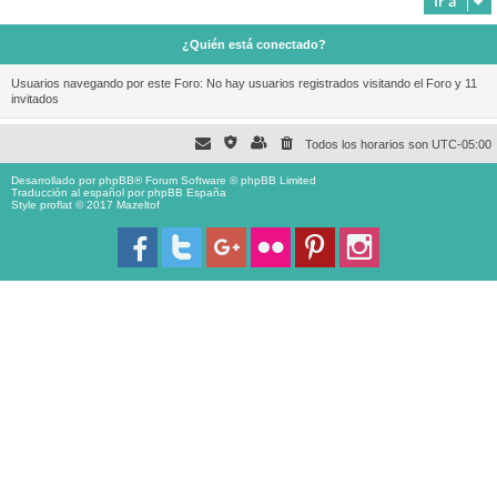
Ir a
¿Quién está conectado?
Usuarios navegando por este Foro: No hay usuarios registrados visitando el Foro y 11
invitados
Todos los horarios son
UTC-05:00
Desarrollado por
phpBB
® Forum Software © phpBB Limited
Traducción al español por
phpBB España
Style proflat © 2017
Mazeltof