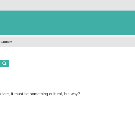
 Culture
Buscar
Búsqueda avanzada
 late, it must be something cultural, but why?