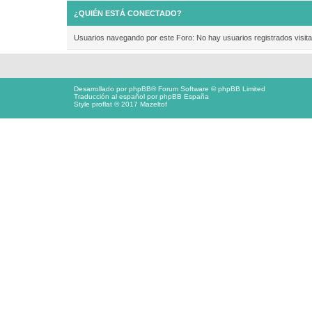
¿QUIÉN ESTÁ CONECTADO?
Usuarios navegando por este Foro: No hay usuarios registrados visita
Desarrollado por
phpBB
® Forum Software © phpBB Limited
Traducción al español por
phpBB España
Style proflat © 2017
Mazeltof