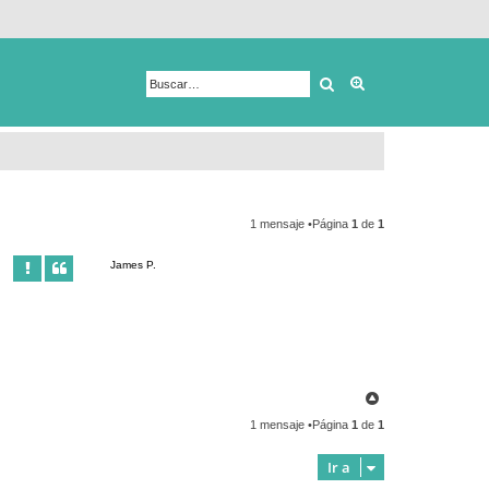
Buscar
Búsqueda avanza
1 mensaje •Página
1
de
1
James P.
A
r
1 mensaje •Página
1
de
1
r
i
b
Ir a
a