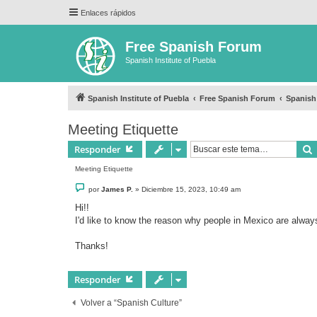
Enlaces rápidos
Free Spanish Forum
Spanish Institute of Puebla
Spanish Institute of Puebla
Free Spanish Forum
Spanish
Meeting Etiquette
Responder
Meeting Etiquette
M
por
James P.
»
Diciembre 15, 2023, 10:49 am
e
n
Hi!!
s
I'd like to know the reason why people in Mexico are always
a
j
e
Thanks!
Responder
Volver a “Spanish Culture”