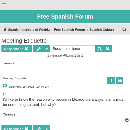
Free Spanish Forum
B
Spanish Institute of Puebla
Free Spanish Forum
Spanish Culture
u
Meeting Etiquette
s
Buscar
Búsqueda 
Responder
c
1 mensaje •Página
1
de
1
a
James P.
r
Meeting Etiquette
M
Diciembre 15, 2023, 10:49 am
e
n
Hi!!
s
I'd like to know the reason why people in Mexico are always late, it must
a
j
be something cultural, but why?
e
Thanks!
Responder