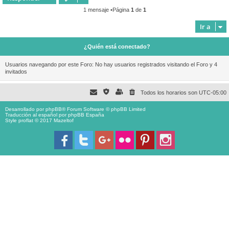
1 mensaje •Página
1
de
1
Ir a
¿Quién está conectado?
Usuarios navegando por este Foro: No hay usuarios registrados visitando el Foro y 4
invitados
Todos los horarios son
UTC-05:00
Desarrollado por
phpBB
® Forum Software © phpBB Limited
Traducción al español por
phpBB España
Style proflat © 2017
Mazeltof