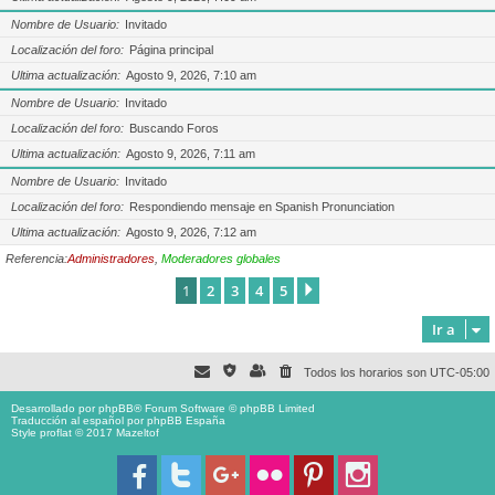
Nombre de Usuario
Invitado
Localización del foro
Página principal
Ultima actualización
Agosto 9, 2026, 7:10 am
Nombre de Usuario
Invitado
Localización del foro
Buscando Foros
Ultima actualización
Agosto 9, 2026, 7:11 am
Nombre de Usuario
Invitado
Localización del foro
Respondiendo mensaje en Spanish Pronunciation
Ultima actualización
Agosto 9, 2026, 7:12 am
Referencia:
Administradores
,
Moderadores globales
1
2
3
4
5
Siguiente
Ir a
Todos los horarios son
UTC-05:00
Desarrollado por
phpBB
® Forum Software © phpBB Limited
Traducción al español por
phpBB España
Style proflat © 2017
Mazeltof