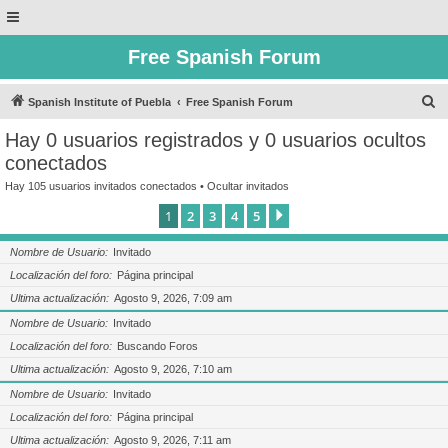
Free Spanish Forum
B
Spanish Institute of Puebla
Free Spanish Forum
u
Hay 0 usuarios registrados y 0 usuarios ocultos
s
conectados
c
Hay 105 usuarios invitados conectados •
Ocultar invitados
a
1
2
3
4
5
Siguiente
r
Nombre de Usuario
Invitado
Localización del foro
Página principal
Ultima actualización
Agosto 9, 2026, 7:09 am
Nombre de Usuario
Invitado
Localización del foro
Buscando Foros
Ultima actualización
Agosto 9, 2026, 7:10 am
Nombre de Usuario
Invitado
Localización del foro
Página principal
Ultima actualización
Agosto 9, 2026, 7:11 am