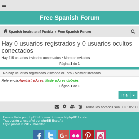
Free Spanish Forum
B
Spanish Institute of Puebla
Free Spanish Forum
u
Hay 0 usuarios registrados y 0 usuarios ocultos
s
conectados
c
Hay 115 usuarios invitados conectados •
Mostrar invitados
a
Página
1
de
1
r
No hay usuarios registrados visitando el Foro •
Mostrar invitados
Referencia:
Administradores
,
Moderadores globales
Página
1
de
1
Ir a
Todos los horarios son
UTC-05:00
Desarrollado por
phpBB
® Forum Software © phpBB Limited
Traducción al español por
phpBB España
Style proflat © 2017
Mazeltof