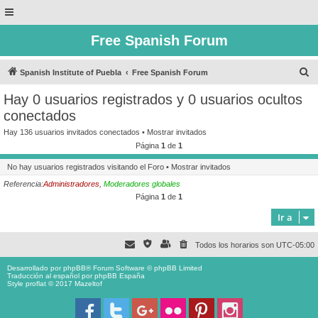
Free Spanish Forum
B
Spanish Institute of Puebla
Free Spanish Forum
u
Hay 0 usuarios registrados y 0 usuarios ocultos
s
conectados
c
Hay 136 usuarios invitados conectados •
Mostrar invitados
a
Página
1
de
1
r
No hay usuarios registrados visitando el Foro •
Mostrar invitados
Referencia:
Administradores
,
Moderadores globales
Página
1
de
1
Ir a
Todos los horarios son
UTC-05:00
Desarrollado por
phpBB
® Forum Software © phpBB Limited
Traducción al español por
phpBB España
Style proflat © 2017
Mazeltof