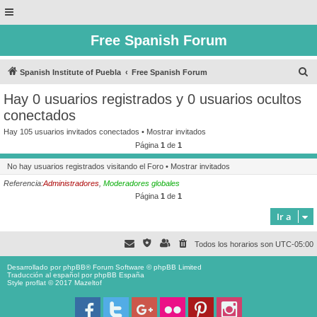
Free Spanish Forum
B
Spanish Institute of Puebla
Free Spanish Forum
u
Hay 0 usuarios registrados y 0 usuarios ocultos
s
conectados
c
Hay 105 usuarios invitados conectados •
Mostrar invitados
a
Página
1
de
1
r
No hay usuarios registrados visitando el Foro •
Mostrar invitados
Referencia:
Administradores
,
Moderadores globales
Página
1
de
1
Ir a
Todos los horarios son
UTC-05:00
Desarrollado por
phpBB
® Forum Software © phpBB Limited
Traducción al español por
phpBB España
Style proflat © 2017
Mazeltof