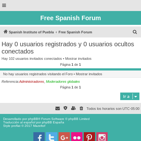
Free Spanish Forum
B
Spanish Institute of Puebla
Free Spanish Forum
u
Hay 0 usuarios registrados y 0 usuarios ocultos
s
conectados
c
Hay 102 usuarios invitados conectados •
Mostrar invitados
a
Página
1
de
1
r
No hay usuarios registrados visitando el Foro •
Mostrar invitados
Referencia:
Administradores
,
Moderadores globales
Página
1
de
1
Ir a
Todos los horarios son
UTC-05:00
Desarrollado por
phpBB
® Forum Software © phpBB Limited
Traducción al español por
phpBB España
Style proflat © 2017
Mazeltof