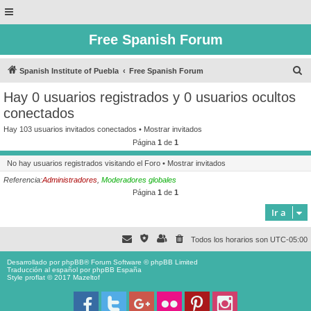
Free Spanish Forum
B
Spanish Institute of Puebla
Free Spanish Forum
u
Hay 0 usuarios registrados y 0 usuarios ocultos
s
conectados
c
Hay 103 usuarios invitados conectados •
Mostrar invitados
a
Página
1
de
1
r
No hay usuarios registrados visitando el Foro •
Mostrar invitados
Referencia:
Administradores
,
Moderadores globales
Página
1
de
1
Ir a
Todos los horarios son
UTC-05:00
Desarrollado por
phpBB
® Forum Software © phpBB Limited
Traducción al español por
phpBB España
Style proflat © 2017
Mazeltof