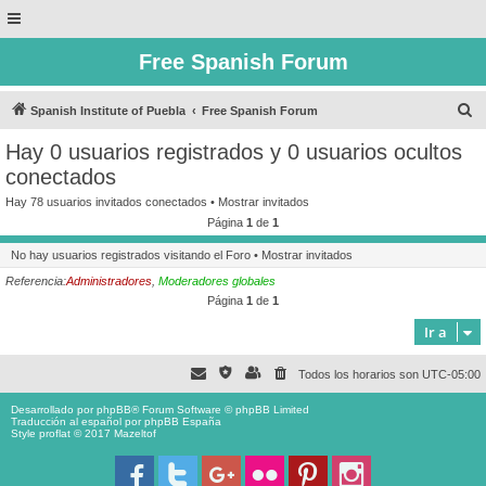
Free Spanish Forum
B
Spanish Institute of Puebla
Free Spanish Forum
u
Hay 0 usuarios registrados y 0 usuarios ocultos
s
conectados
c
Hay 78 usuarios invitados conectados •
Mostrar invitados
a
Página
1
de
1
r
No hay usuarios registrados visitando el Foro •
Mostrar invitados
Referencia:
Administradores
,
Moderadores globales
Página
1
de
1
Ir a
Todos los horarios son
UTC-05:00
Desarrollado por
phpBB
® Forum Software © phpBB Limited
Traducción al español por
phpBB España
Style proflat © 2017
Mazeltof