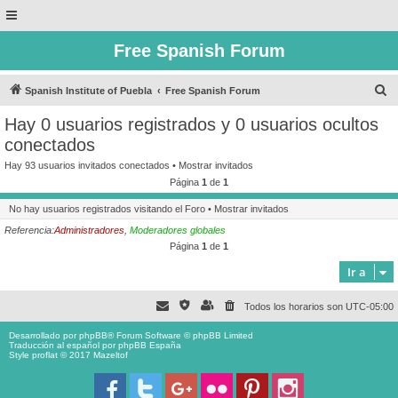
Free Spanish Forum
B
Spanish Institute of Puebla
Free Spanish Forum
u
Hay 0 usuarios registrados y 0 usuarios ocultos
s
conectados
c
Hay 93 usuarios invitados conectados •
Mostrar invitados
a
Página
1
de
1
r
No hay usuarios registrados visitando el Foro •
Mostrar invitados
Referencia:
Administradores
,
Moderadores globales
Página
1
de
1
Ir a
Todos los horarios son
UTC-05:00
Desarrollado por
phpBB
® Forum Software © phpBB Limited
Traducción al español por
phpBB España
Style proflat © 2017
Mazeltof