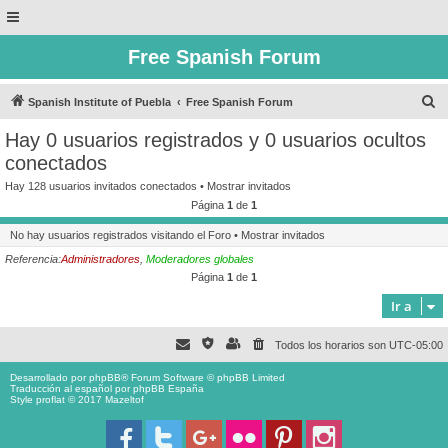
Free Spanish Forum
B
Spanish Institute of Puebla
Free Spanish Forum
u
Hay 0 usuarios registrados y 0 usuarios ocultos
s
conectados
c
Hay 128 usuarios invitados conectados •
Mostrar invitados
a
Página
1
de
1
r
No hay usuarios registrados visitando el Foro •
Mostrar invitados
Referencia:
Administradores
,
Moderadores globales
Página
1
de
1
Ir a
Todos los horarios son
UTC-05:00
Desarrollado por
phpBB
® Forum Software © phpBB Limited
Traducción al español por
phpBB España
Style proflat © 2017
Mazeltof