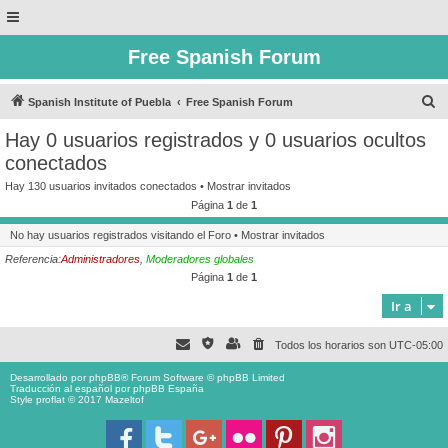
Free Spanish Forum
B
Spanish Institute of Puebla
Free Spanish Forum
u
Hay 0 usuarios registrados y 0 usuarios ocultos
s
conectados
c
Hay 130 usuarios invitados conectados •
Mostrar invitados
a
Página
1
de
1
r
No hay usuarios registrados visitando el Foro •
Mostrar invitados
Referencia:
Administradores
,
Moderadores globales
Página
1
de
1
Ir a
Todos los horarios son
UTC-05:00
Desarrollado por
phpBB
® Forum Software © phpBB Limited
Traducción al español por
phpBB España
Style proflat © 2017
Mazeltof