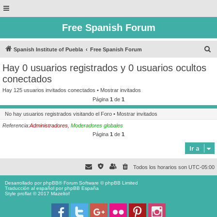
Free Spanish Forum
B
Spanish Institute of Puebla
Free Spanish Forum
u
Hay 0 usuarios registrados y 0 usuarios ocultos
s
conectados
c
Hay 125 usuarios invitados conectados •
Mostrar invitados
a
Página
1
de
1
r
No hay usuarios registrados visitando el Foro •
Mostrar invitados
Referencia:
Administradores
,
Moderadores globales
Página
1
de
1
Ir a
Todos los horarios son
UTC-05:00
Desarrollado por
phpBB
® Forum Software © phpBB Limited
Traducción al español por
phpBB España
Style proflat © 2017
Mazeltof