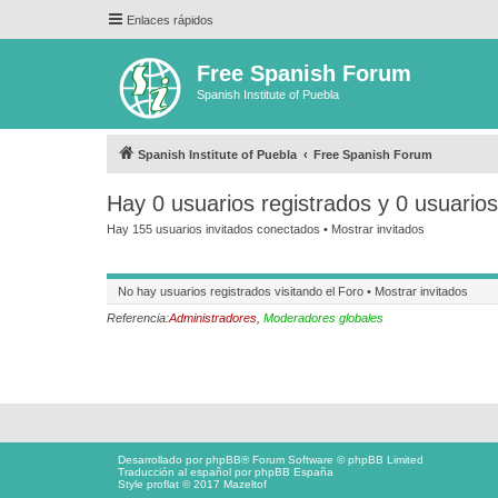
Enlaces rápidos
Free Spanish Forum
Spanish Institute of Puebla
Spanish Institute of Puebla
Free Spanish Forum
Hay 0 usuarios registrados y 0 usuario
Hay 155 usuarios invitados conectados •
Mostrar invitados
No hay usuarios registrados visitando el Foro •
Mostrar invitados
Referencia:
Administradores
,
Moderadores globales
Desarrollado por
phpBB
® Forum Software © phpBB Limited
Traducción al español por
phpBB España
Style proflat © 2017
Mazeltof