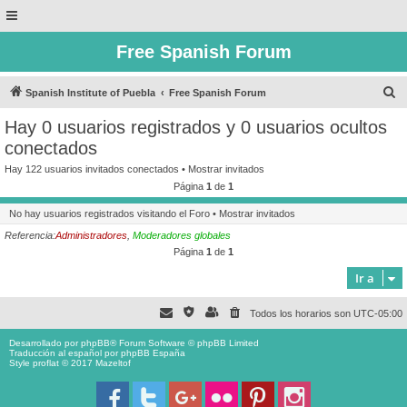
Free Spanish Forum
B
Spanish Institute of Puebla
Free Spanish Forum
u
Hay 0 usuarios registrados y 0 usuarios ocultos
s
conectados
c
Hay 122 usuarios invitados conectados •
Mostrar invitados
a
Página
1
de
1
r
No hay usuarios registrados visitando el Foro •
Mostrar invitados
Referencia:
Administradores
,
Moderadores globales
Página
1
de
1
Ir a
Todos los horarios son
UTC-05:00
Desarrollado por
phpBB
® Forum Software © phpBB Limited
Traducción al español por
phpBB España
Style proflat © 2017
Mazeltof