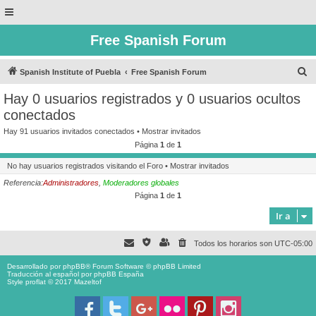
Free Spanish Forum
B
Spanish Institute of Puebla
Free Spanish Forum
u
Hay 0 usuarios registrados y 0 usuarios ocultos
s
conectados
c
Hay 91 usuarios invitados conectados •
Mostrar invitados
a
Página
1
de
1
r
No hay usuarios registrados visitando el Foro •
Mostrar invitados
Referencia:
Administradores
,
Moderadores globales
Página
1
de
1
Ir a
Todos los horarios son
UTC-05:00
Desarrollado por
phpBB
® Forum Software © phpBB Limited
Traducción al español por
phpBB España
Style proflat © 2017
Mazeltof