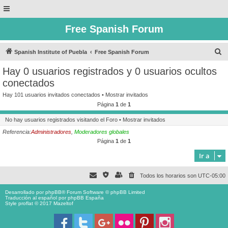
Free Spanish Forum
B
Spanish Institute of Puebla
Free Spanish Forum
u
Hay 0 usuarios registrados y 0 usuarios ocultos
s
conectados
c
Hay 101 usuarios invitados conectados •
Mostrar invitados
a
Página
1
de
1
r
No hay usuarios registrados visitando el Foro •
Mostrar invitados
Referencia:
Administradores
,
Moderadores globales
Página
1
de
1
Ir a
Todos los horarios son
UTC-05:00
Desarrollado por
phpBB
® Forum Software © phpBB Limited
Traducción al español por
phpBB España
Style proflat © 2017
Mazeltof