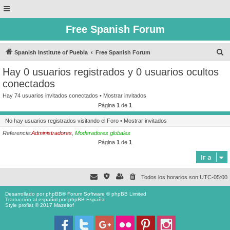
Free Spanish Forum
B
Spanish Institute of Puebla
Free Spanish Forum
u
Hay 0 usuarios registrados y 0 usuarios ocultos
s
conectados
c
Hay 74 usuarios invitados conectados •
Mostrar invitados
a
Página
1
de
1
r
No hay usuarios registrados visitando el Foro •
Mostrar invitados
Referencia:
Administradores
,
Moderadores globales
Página
1
de
1
Ir a
Todos los horarios son
UTC-05:00
Desarrollado por
phpBB
® Forum Software © phpBB Limited
Traducción al español por
phpBB España
Style proflat © 2017
Mazeltof