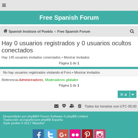
Free Spanish Forum
B
Spanish Institute of Puebla
Free Spanish Forum
u
Hay 0 usuarios registrados y 0 usuarios ocultos
s
conectados
c
Hay 145 usuarios invitados conectados •
Mostrar invitados
a
Página
1
de
1
r
No hay usuarios registrados visitando el Foro •
Mostrar invitados
Referencia:
Administradores
,
Moderadores globales
Página
1
de
1
Ir a
Todos los horarios son
UTC-05:00
Desarrollado por
phpBB
® Forum Software © phpBB Limited
Traducción al español por
phpBB España
Style proflat © 2017
Mazeltof