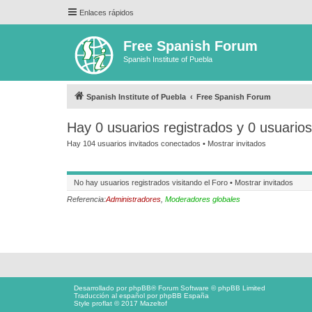
Enlaces rápidos
Free Spanish Forum
Spanish Institute of Puebla
Spanish Institute of Puebla
Free Spanish Forum
Hay 0 usuarios registrados y 0 usuario
Hay 104 usuarios invitados conectados •
Mostrar invitados
No hay usuarios registrados visitando el Foro •
Mostrar invitados
Referencia:
Administradores
,
Moderadores globales
Desarrollado por
phpBB
® Forum Software © phpBB Limited
Traducción al español por
phpBB España
Style proflat © 2017
Mazeltof