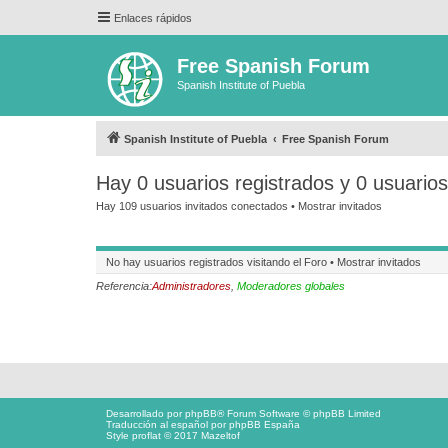
Enlaces rápidos
Free Spanish Forum
Spanish Institute of Puebla
Spanish Institute of Puebla
Free Spanish Forum
Hay 0 usuarios registrados y 0 usuario
Hay 109 usuarios invitados conectados •
Mostrar invitados
No hay usuarios registrados visitando el Foro •
Mostrar invitados
Referencia:
Administradores
,
Moderadores globales
Desarrollado por
phpBB
® Forum Software © phpBB Limited
Traducción al español por
phpBB España
Style proflat © 2017
Mazeltof