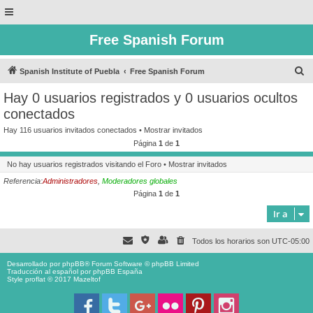
Free Spanish Forum
B
Spanish Institute of Puebla
Free Spanish Forum
u
Hay 0 usuarios registrados y 0 usuarios ocultos
s
conectados
c
Hay 116 usuarios invitados conectados •
Mostrar invitados
a
Página
1
de
1
r
No hay usuarios registrados visitando el Foro •
Mostrar invitados
Referencia:
Administradores
,
Moderadores globales
Página
1
de
1
Ir a
Todos los horarios son
UTC-05:00
Desarrollado por
phpBB
® Forum Software © phpBB Limited
Traducción al español por
phpBB España
Style proflat © 2017
Mazeltof