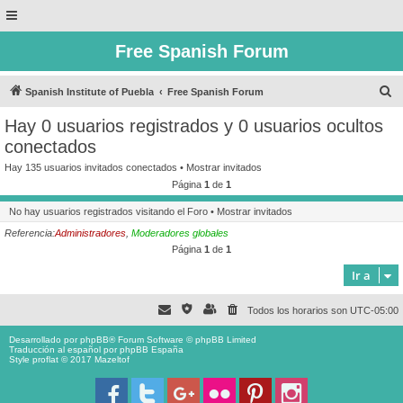
Free Spanish Forum
B
Spanish Institute of Puebla
Free Spanish Forum
u
Hay 0 usuarios registrados y 0 usuarios ocultos
s
conectados
c
Hay 135 usuarios invitados conectados •
Mostrar invitados
a
Página
1
de
1
r
No hay usuarios registrados visitando el Foro •
Mostrar invitados
Referencia:
Administradores
,
Moderadores globales
Página
1
de
1
Ir a
Todos los horarios son
UTC-05:00
Desarrollado por
phpBB
® Forum Software © phpBB Limited
Traducción al español por
phpBB España
Style proflat © 2017
Mazeltof