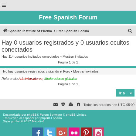
Free Spanish Forum
B
Spanish Institute of Puebla
Free Spanish Forum
u
Hay 0 usuarios registrados y 0 usuarios ocultos
s
conectados
c
Hay 114 usuarios invitados conectados •
Mostrar invitados
a
Página
1
de
1
r
No hay usuarios registrados visitando el Foro •
Mostrar invitados
Referencia:
Administradores
,
Moderadores globales
Página
1
de
1
Ir a
Todos los horarios son
UTC-05:00
Desarrollado por
phpBB
® Forum Software © phpBB Limited
Traducción al español por
phpBB España
Style proflat © 2017
Mazeltof