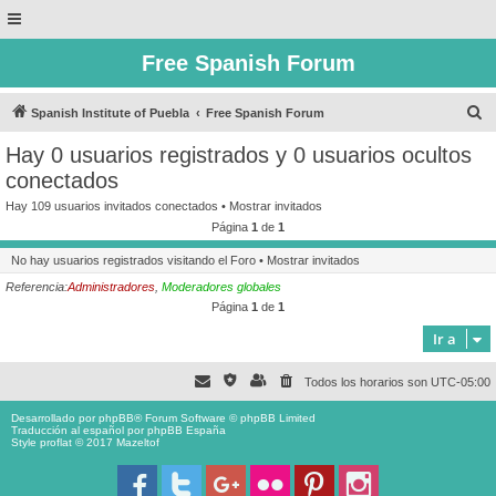
Free Spanish Forum
B
Spanish Institute of Puebla
Free Spanish Forum
u
Hay 0 usuarios registrados y 0 usuarios ocultos
s
conectados
c
Hay 109 usuarios invitados conectados •
Mostrar invitados
a
Página
1
de
1
r
No hay usuarios registrados visitando el Foro •
Mostrar invitados
Referencia:
Administradores
,
Moderadores globales
Página
1
de
1
Ir a
Todos los horarios son
UTC-05:00
Desarrollado por
phpBB
® Forum Software © phpBB Limited
Traducción al español por
phpBB España
Style proflat © 2017
Mazeltof