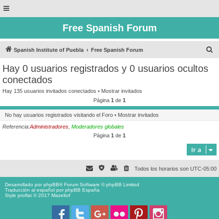
Free Spanish Forum
B
Spanish Institute of Puebla
Free Spanish Forum
u
Hay 0 usuarios registrados y 0 usuarios ocultos
s
conectados
c
Hay 135 usuarios invitados conectados •
Mostrar invitados
a
Página
1
de
1
r
No hay usuarios registrados visitando el Foro •
Mostrar invitados
Referencia:
Administradores
,
Moderadores globales
Página
1
de
1
Ir a
Todos los horarios son
UTC-05:00
Desarrollado por
phpBB
® Forum Software © phpBB Limited
Traducción al español por
phpBB España
Style proflat © 2017
Mazeltof