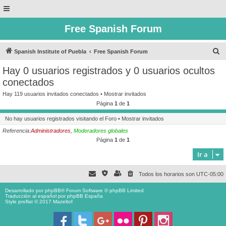
Free Spanish Forum
B
Spanish Institute of Puebla
Free Spanish Forum
u
Hay 0 usuarios registrados y 0 usuarios ocultos
s
conectados
c
Hay 119 usuarios invitados conectados •
Mostrar invitados
a
Página
1
de
1
r
No hay usuarios registrados visitando el Foro •
Mostrar invitados
Referencia:
Administradores
,
Moderadores globales
Página
1
de
1
Ir a
Todos los horarios son
UTC-05:00
Desarrollado por
phpBB
® Forum Software © phpBB Limited
Traducción al español por
phpBB España
Style proflat © 2017
Mazeltof