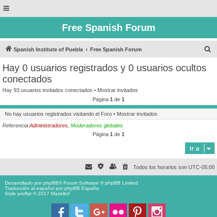
Free Spanish Forum
B
Spanish Institute of Puebla
Free Spanish Forum
u
Hay 0 usuarios registrados y 0 usuarios ocultos
s
conectados
c
Hay 93 usuarios invitados conectados •
Mostrar invitados
a
Página
1
de
1
r
No hay usuarios registrados visitando el Foro •
Mostrar invitados
Referencia:
Administradores
,
Moderadores globales
Página
1
de
1
Ir a
Todos los horarios son
UTC-05:00
Desarrollado por
phpBB
® Forum Software © phpBB Limited
Traducción al español por
phpBB España
Style proflat © 2017
Mazeltof