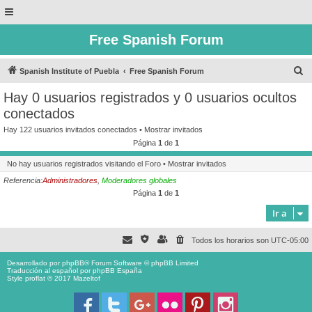
Free Spanish Forum
B
Spanish Institute of Puebla
Free Spanish Forum
u
Hay 0 usuarios registrados y 0 usuarios ocultos
s
conectados
c
Hay 122 usuarios invitados conectados •
Mostrar invitados
a
Página
1
de
1
r
No hay usuarios registrados visitando el Foro •
Mostrar invitados
Referencia:
Administradores
,
Moderadores globales
Página
1
de
1
Ir a
Todos los horarios son
UTC-05:00
Desarrollado por
phpBB
® Forum Software © phpBB Limited
Traducción al español por
phpBB España
Style proflat © 2017
Mazeltof