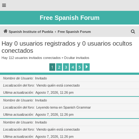
Free Spanish Forum
B
Spanish Institute of Puebla
Free Spanish Forum
u
Hay 0 usuarios registrados y 0 usuarios ocultos
s
conectados
c
Hay 112 usuarios invitados conectados •
Ocultar invitados
a
1
2
3
4
5
Siguiente
r
Nombre de Usuario
Invitado
Localización del foro
Viendo quién está conectado
Ultima actualización
Agosto 7, 2026, 11:26 pm
Nombre de Usuario
Invitado
Localización del foro
Leyendo tema en Spanish Grammar
Ultima actualización
Agosto 7, 2026, 11:26 pm
Nombre de Usuario
Invitado
Localización del foro
Viendo quién está conectado
Ultima actualización
Agosto 7, 2026, 11:26 pm