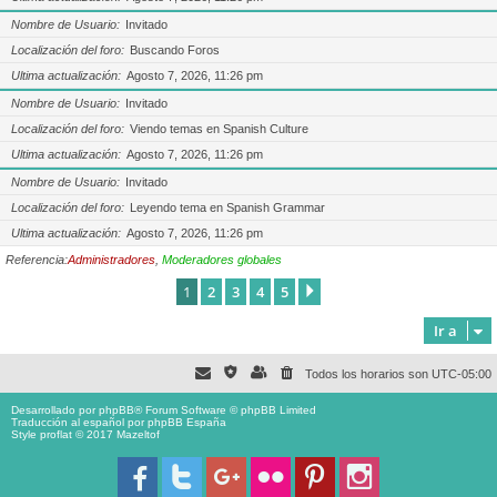
Nombre de Usuario
Invitado
Localización del foro
Buscando Foros
Ultima actualización
Agosto 7, 2026, 11:26 pm
Nombre de Usuario
Invitado
Localización del foro
Viendo temas en Spanish Culture
Ultima actualización
Agosto 7, 2026, 11:26 pm
Nombre de Usuario
Invitado
Localización del foro
Leyendo tema en Spanish Grammar
Ultima actualización
Agosto 7, 2026, 11:26 pm
Referencia:
Administradores
,
Moderadores globales
1
2
3
4
5
Siguiente
Ir a
Todos los horarios son
UTC-05:00
Desarrollado por
phpBB
® Forum Software © phpBB Limited
Traducción al español por
phpBB España
Style proflat © 2017
Mazeltof