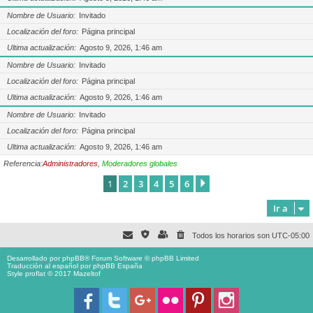
Nombre de Usuario
Invitado
Localización del foro
Página principal
Ultima actualización
Agosto 9, 2026, 1:46 am
Nombre de Usuario
Invitado
Localización del foro
Página principal
Ultima actualización
Agosto 9, 2026, 1:46 am
Nombre de Usuario
Invitado
Localización del foro
Página principal
Ultima actualización
Agosto 9, 2026, 1:46 am
Referencia:
Administradores
,
Moderadores globales
1
2
3
4
5
6
Siguiente
Ir a
Todos los horarios son
UTC-05:00
Desarrollado por
phpBB
® Forum Software © phpBB Limited
Traducción al español por
phpBB España
Style proflat © 2017
Mazeltof