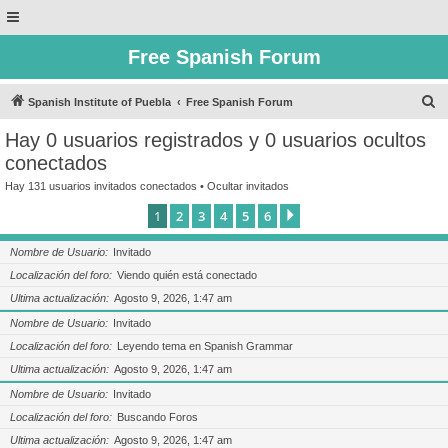
Free Spanish Forum
B
Spanish Institute of Puebla
Free Spanish Forum
u
Hay 0 usuarios registrados y 0 usuarios ocultos
s
conectados
c
Hay 131 usuarios invitados conectados •
Ocultar invitados
a
1
2
3
4
5
6
Siguiente
r
Nombre de Usuario
Invitado
Localización del foro
Viendo quién está conectado
Ultima actualización
Agosto 9, 2026, 1:47 am
Nombre de Usuario
Invitado
Localización del foro
Leyendo tema en Spanish Grammar
Ultima actualización
Agosto 9, 2026, 1:47 am
Nombre de Usuario
Invitado
Localización del foro
Buscando Foros
Ultima actualización
Agosto 9, 2026, 1:47 am