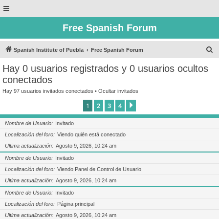
Free Spanish Forum
B
Spanish Institute of Puebla
Free Spanish Forum
u
Hay 0 usuarios registrados y 0 usuarios ocultos
s
conectados
c
Hay 97 usuarios invitados conectados •
Ocultar invitados
a
1
2
3
4
Siguiente
r
Nombre de Usuario
Invitado
Localización del foro
Viendo quién está conectado
Ultima actualización
Agosto 9, 2026, 10:24 am
Nombre de Usuario
Invitado
Localización del foro
Viendo Panel de Control de Usuario
Ultima actualización
Agosto 9, 2026, 10:24 am
Nombre de Usuario
Invitado
Localización del foro
Página principal
Ultima actualización
Agosto 9, 2026, 10:24 am