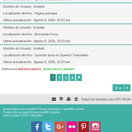
Nombre de Usuario
Invitado
Localización del foro
Página principal
Ultima actualización
Agosto 9, 2026, 10:23 am
Nombre de Usuario
Invitado
Localización del foro
Buscando Foros
Ultima actualización
Agosto 9, 2026, 10:23 am
Nombre de Usuario
Invitado
Localización del foro
Leyendo tema en Spanish Translation
Ultima actualización
Agosto 9, 2026, 10:23 am
Referencia:
Administradores
,
Moderadores globales
1
2
3
4
Siguiente
Ir a
Todos los horarios son
UTC-05:00
Desarrollado por
phpBB
® Forum Software © phpBB Limited
Traducción al español por
phpBB España
Style proflat © 2017
Mazeltof