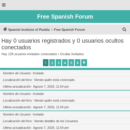
Free Spanish Forum
B
Spanish Institute of Puebla
Free Spanish Forum
u
Hay 0 usuarios registrados y 0 usuarios ocultos
s
conectados
c
Hay 128 usuarios invitados conectados •
Ocultar invitados
a
1
2
3
4
5
6
Siguiente
r
Nombre de Usuario
Invitado
Localización del foro
Viendo quién está conectado
Ultima actualización
Agosto 7, 2026, 11:54 pm
Nombre de Usuario
Invitado
Localización del foro
Viendo quién está conectado
Ultima actualización
Agosto 7, 2026, 11:54 pm
Nombre de Usuario
Invitado
Localización del foro
Viendo detalles de los Usuarios
Ultima actualización
Agosto 7, 2026, 11:54 pm