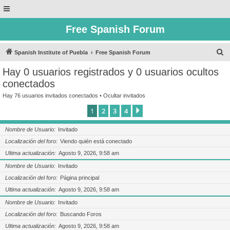
Free Spanish Forum
B
Spanish Institute of Puebla
Free Spanish Forum
u
Hay 0 usuarios registrados y 0 usuarios ocultos
s
conectados
c
Hay 76 usuarios invitados conectados •
Ocultar invitados
a
1
2
3
4
Siguiente
r
Nombre de Usuario
Invitado
Localización del foro
Viendo quién está conectado
Ultima actualización
Agosto 9, 2026, 9:58 am
Nombre de Usuario
Invitado
Localización del foro
Página principal
Ultima actualización
Agosto 9, 2026, 9:58 am
Nombre de Usuario
Invitado
Localización del foro
Buscando Foros
Ultima actualización
Agosto 9, 2026, 9:58 am