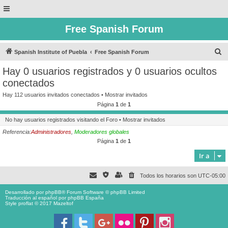
Free Spanish Forum
B
Spanish Institute of Puebla
Free Spanish Forum
u
Hay 0 usuarios registrados y 0 usuarios ocultos
s
conectados
c
Hay 112 usuarios invitados conectados •
Mostrar invitados
a
Página
1
de
1
r
No hay usuarios registrados visitando el Foro •
Mostrar invitados
Referencia:
Administradores
,
Moderadores globales
Página
1
de
1
Ir a
Todos los horarios son
UTC-05:00
Desarrollado por
phpBB
® Forum Software © phpBB Limited
Traducción al español por
phpBB España
Style proflat © 2017
Mazeltof