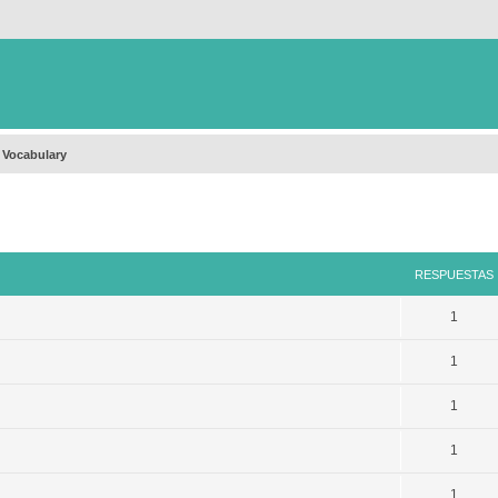
 Vocabulary
queda avanzada
RESPUESTAS
1
1
1
1
1