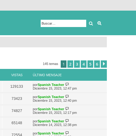
Buscar
Búsqueda avanza
1
2
3
4
5
6
Siguiente
145 temas
VISTAS
ÚLTIMO MENSAJE
V
por
Spanish Teacher
129133
e
Diciembre 15, 2023, 12:47 pm
r
ú
V
por
Spanish Teacher
73423
l
e
Diciembre 15, 2023, 12:40 pm
t
r
i
ú
V
por
Spanish Teacher
m
74827
l
e
Diciembre 15, 2023, 12:17 pm
o
t
r
m
i
ú
e
V
por
Spanish Teacher
m
65148
l
n
e
Diciembre 14, 2023, 12:38 pm
o
t
s
r
m
i
a
ú
e
V
por
Spanish Teacher
m
72554
j
l