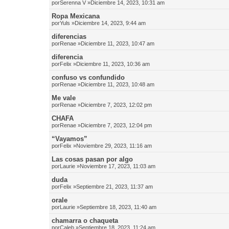
por
Serenna V
»Diciembre 14, 2023, 10:31 am
Ropa Mexicana
por
Yuls
»Diciembre 14, 2023, 9:44 am
diferencias
por
Renae
»Diciembre 11, 2023, 10:47 am
diferencia
por
Felix
»Diciembre 11, 2023, 10:36 am
confuso vs confundido
por
Renae
»Diciembre 11, 2023, 10:48 am
Me vale
por
Renae
»Diciembre 7, 2023, 12:02 pm
CHAFA
por
Renae
»Diciembre 7, 2023, 12:04 pm
“Vayamos”
por
Felix
»Noviembre 29, 2023, 11:16 am
Las cosas pasan por algo
por
Laurie
»Noviembre 17, 2023, 11:03 am
duda
por
Felix
»Septiembre 21, 2023, 11:37 am
orale
por
Laurie
»Septiembre 18, 2023, 11:40 am
chamarra o chaqueta
por
Caleb
»Septiembre 18, 2023, 11:24 am