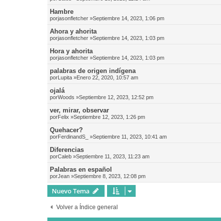
Hambre
por
jasonfletcher
»Septiembre 14, 2023, 1:06 pm
Ahora y ahorita
por
jasonfletcher
»Septiembre 14, 2023, 1:03 pm
Hora y ahorita
por
jasonfletcher
»Septiembre 14, 2023, 1:03 pm
palabras de origen indígena
por
Lupita
»Enero 22, 2020, 10:57 am
ojalá
por
Woods
»Septiembre 12, 2023, 12:52 pm
ver, mirar, observar
por
Felix
»Septiembre 12, 2023, 1:26 pm
Quehacer?
por
FerdinandS_
»Septiembre 11, 2023, 10:41 am
Diferencias
por
Caleb
»Septiembre 11, 2023, 11:23 am
Palabras en español
por
Jean
»Septiembre 8, 2023, 12:08 pm
Nuevo Tema
Volver a Índice general