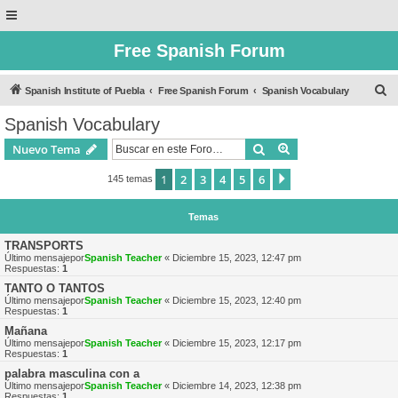
Free Spanish Forum
B
Spanish Institute of Puebla
Free Spanish Forum
Spanish Vocabulary
u
Spanish Vocabulary
s
Buscar
Búsqueda avanzad
Nuevo Tema
c
a
1
2
3
4
5
6
Siguiente
145 temas
r
Temas
TRANSPORTS
Último mensajepor
Spanish Teacher
«
Diciembre 15, 2023, 12:47 pm
Respuestas:
1
TANTO O TANTOS
Último mensajepor
Spanish Teacher
«
Diciembre 15, 2023, 12:40 pm
Respuestas:
1
Mañana
Último mensajepor
Spanish Teacher
«
Diciembre 15, 2023, 12:17 pm
Respuestas:
1
palabra masculina con a
Último mensajepor
Spanish Teacher
«
Diciembre 14, 2023, 12:38 pm
Respuestas:
1