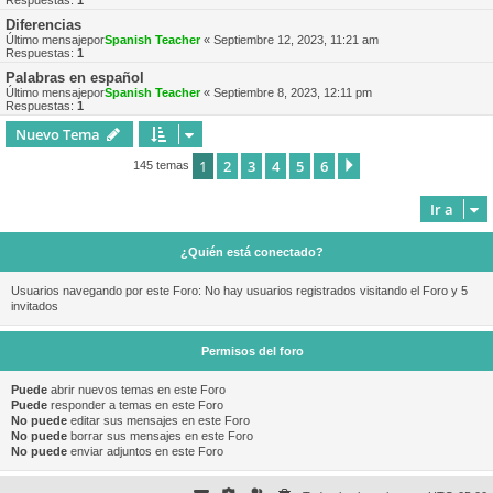
Respuestas:
1
Diferencias
Último mensajepor
Spanish Teacher
«
Septiembre 12, 2023, 11:21 am
Respuestas:
1
Palabras en español
Último mensajepor
Spanish Teacher
«
Septiembre 8, 2023, 12:11 pm
Respuestas:
1
Nuevo Tema
1
2
3
4
5
6
Siguiente
145 temas
Ir a
¿Quién está conectado?
Usuarios navegando por este Foro: No hay usuarios registrados visitando el Foro y 5
invitados
Permisos del foro
Puede
abrir nuevos temas en este Foro
Puede
responder a temas en este Foro
No puede
editar sus mensajes en este Foro
No puede
borrar sus mensajes en este Foro
No puede
enviar adjuntos en este Foro