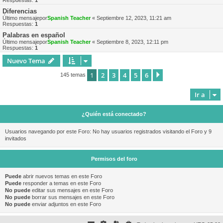
Respuestas:
1
Diferencias
Último mensajepor
Spanish Teacher
«
Septiembre 12, 2023, 11:21 am
Respuestas:
1
Palabras en español
Último mensajepor
Spanish Teacher
«
Septiembre 8, 2023, 12:11 pm
Respuestas:
1
Nuevo Tema
1
2
3
4
5
6
Siguiente
145 temas
Ir a
¿Quién está conectado?
Usuarios navegando por este Foro: No hay usuarios registrados visitando el Foro y 9
invitados
Permisos del foro
Puede
abrir nuevos temas en este Foro
Puede
responder a temas en este Foro
No puede
editar sus mensajes en este Foro
No puede
borrar sus mensajes en este Foro
No puede
enviar adjuntos en este Foro