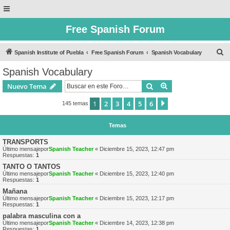
Free Spanish Forum
B
Spanish Institute of Puebla
Free Spanish Forum
Spanish Vocabulary
u
Spanish Vocabulary
s
Buscar
Búsqueda avanzad
Nuevo Tema
c
a
1
2
3
4
5
6
Siguiente
145 temas
r
Temas
TRANSPORTS
Último mensajepor
Spanish Teacher
«
Diciembre 15, 2023, 12:47 pm
Respuestas:
1
TANTO O TANTOS
Último mensajepor
Spanish Teacher
«
Diciembre 15, 2023, 12:40 pm
Respuestas:
1
Mañana
Último mensajepor
Spanish Teacher
«
Diciembre 15, 2023, 12:17 pm
Respuestas:
1
palabra masculina con a
Último mensajepor
Spanish Teacher
«
Diciembre 14, 2023, 12:38 pm
Respuestas:
1