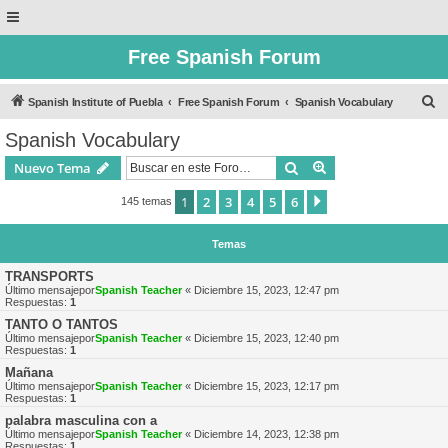
Free Spanish Forum
B
Spanish Institute of Puebla
Free Spanish Forum
Spanish Vocabulary
u
Spanish Vocabulary
s
Buscar
Búsqueda avanzad
Nuevo Tema
c
a
1
2
3
4
5
6
Siguiente
145 temas
r
Temas
TRANSPORTS
Último mensajepor
Spanish Teacher
«
Diciembre 15, 2023, 12:47 pm
Respuestas:
1
TANTO O TANTOS
Último mensajepor
Spanish Teacher
«
Diciembre 15, 2023, 12:40 pm
Respuestas:
1
Mañana
Último mensajepor
Spanish Teacher
«
Diciembre 15, 2023, 12:17 pm
Respuestas:
1
palabra masculina con a
Último mensajepor
Spanish Teacher
«
Diciembre 14, 2023, 12:38 pm
Respuestas:
1