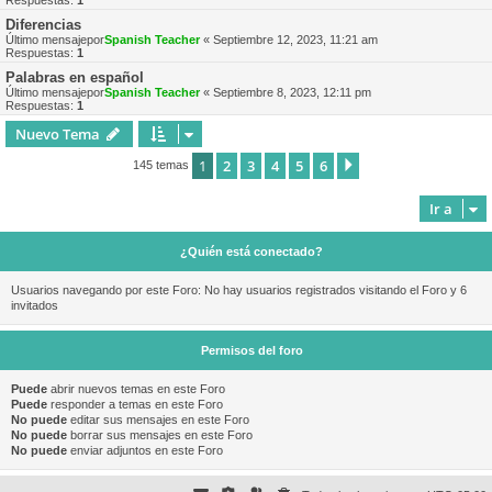
Respuestas:
1
Diferencias
Último mensajepor
Spanish Teacher
«
Septiembre 12, 2023, 11:21 am
Respuestas:
1
Palabras en español
Último mensajepor
Spanish Teacher
«
Septiembre 8, 2023, 12:11 pm
Respuestas:
1
Nuevo Tema
1
2
3
4
5
6
Siguiente
145 temas
Ir a
¿Quién está conectado?
Usuarios navegando por este Foro: No hay usuarios registrados visitando el Foro y 6
invitados
Permisos del foro
Puede
abrir nuevos temas en este Foro
Puede
responder a temas en este Foro
No puede
editar sus mensajes en este Foro
No puede
borrar sus mensajes en este Foro
No puede
enviar adjuntos en este Foro